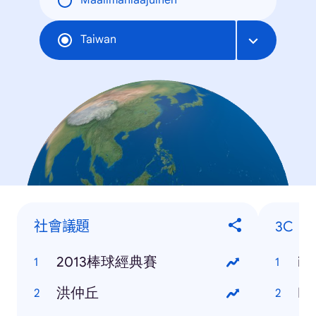
Maailmanlaajuinen
Taiwan
社會議題
3C
2013棒球經典賽
iP
洪仲丘
HT