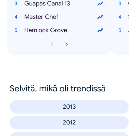
Guapas Canal 13
Co
Master Chef
So
Hemlock Grove
Au
Selvitä, mikä oli trendissä
2013
2012