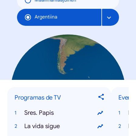
Maailmanlaajuinen
Argentiina
Programas de TV
Evento
Sres. Papis
Mu
La vida sigue
Da