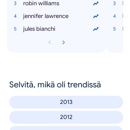
robin williams
jennifer lawrence
ho
jules bianchi
ho
Selvitä, mikä oli trendissä
2013
2012