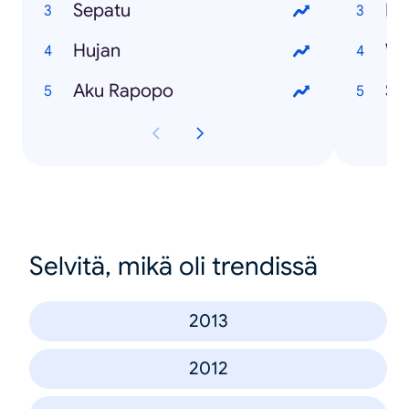
Sepatu
Li
Hujan
We
Aku Rapopo
Sk
Selvitä, mikä oli trendissä
2013
2012