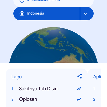
Maailmanlaajuinen
Indonesia
Lagu
Aplika
Sakitnya Tuh Disini
B
Oplosan
Wh