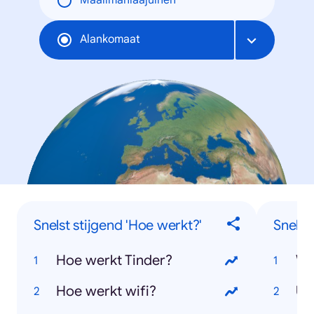
Maailmanlaajuinen
Alankomaat
Snelst stijgend 'Hoe werkt?'
Snelst
Hoe werkt Tinder?
WK
Hoe werkt wifi?
Ut