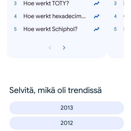
Hoe werkt TOTY?
iP
Hoe werkt hexadecimaal?
Ol
Hoe werkt Schiphol?
Net
Selvitä, mikä oli trendissä
2013
2012