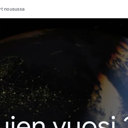
t nousussa
jen vuosi