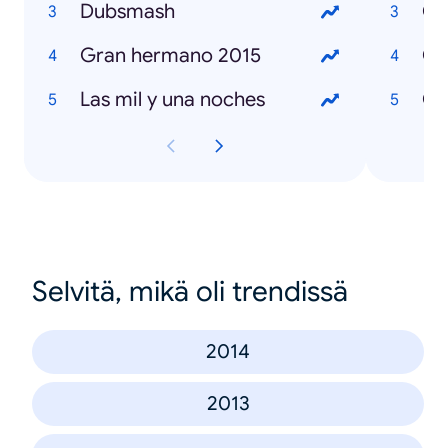
Dubsmash
Gran hermano 2015
Las mil y una noches
Có
Selvitä, mikä oli trendissä
2014
2013