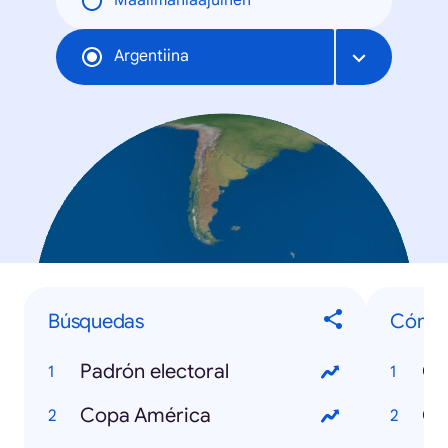
Maailmanlaajuinen
Argentiina
Búsquedas
Cómo.
Padrón electoral
Copa América