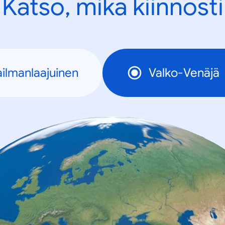
Katso, mikä kiinnosti
ilmanlaajuinen
Valko-Venäjä