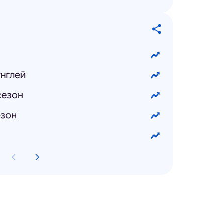
нглей
сезон
езон