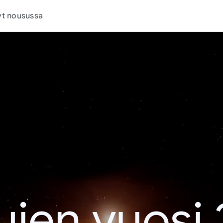
t nousussa
jen vuosi