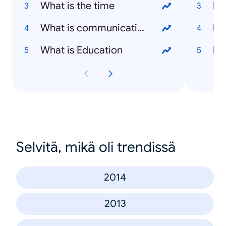
What is the time
Na
What is communication
Ba
What is Education
Pe
Selvitä, mikä oli trendissä
2014
2013