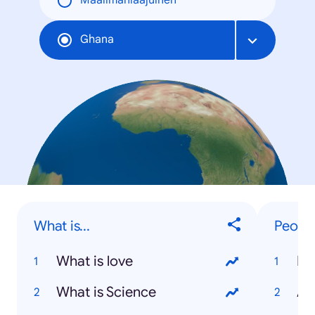
Maailmanlaajuinen
Ghana
What is...
Peopl
What is love
Mu
What is Science
An