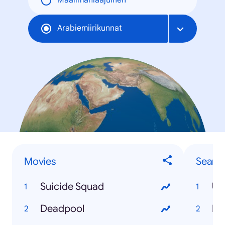
Maailmanlaajuinen
Arabiemiirikunnat
Movies
Searc
Suicide Squad
UE
Deadpool
Po