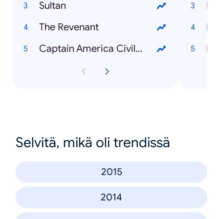
Sultan
Ri
The Revenant
Do
Captain America Civil War
Ra
Selvitä, mikä oli trendissä
2015
2014