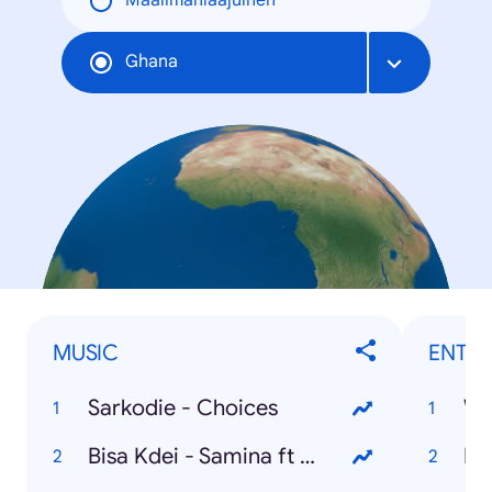
Maailmanlaajuinen
Ghana
MUSIC
ENTER
Sarkodie - Choices
Wi
Bisa Kdei - Samina ft Obrafour
Lo