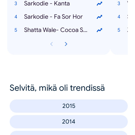
Sarkodie - Kanta
Wa
Sarkodie - Fa Sor Hor
Se
Shatta Wale- Cocoa Season
Za
Selvitä, mikä oli trendissä
2015
2014