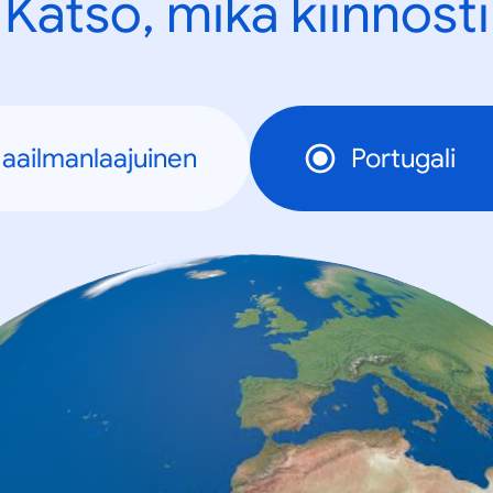
Katso, mikä kiinnosti
aailmanlaajuinen
Portugali