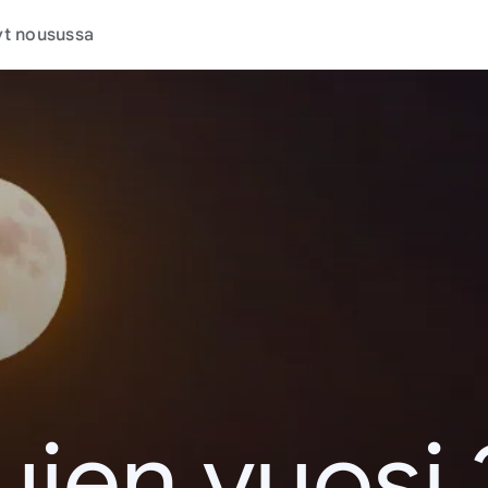
t nousussa
jen vuosi