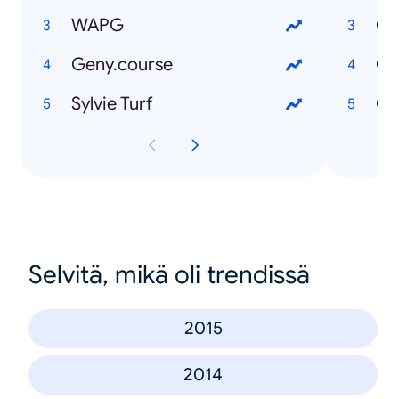
WAPG
Qu
Geny.course
Qu
Sylvie Turf
Qu
Selvitä, mikä oli trendissä
2015
2014