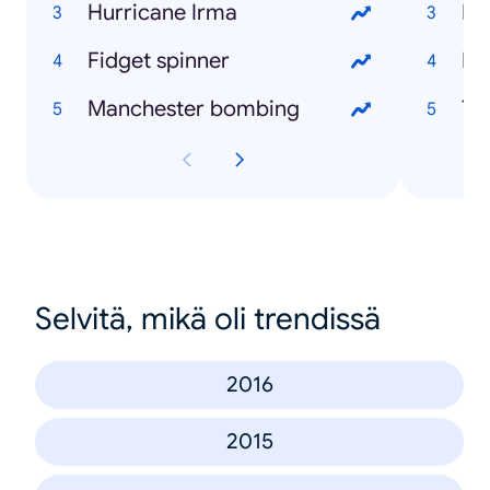
Hurricane Irma
Du
Fidget spinner
Manchester bombing
Selvitä, mikä oli trendissä
2016
2015