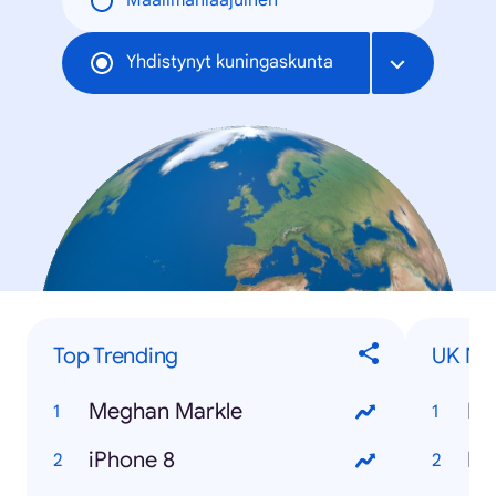
Maailmanlaajuinen
Yhdistynyt kuningaskunta
Top Trending
UK Num
Meghan Markle
iPhone 8