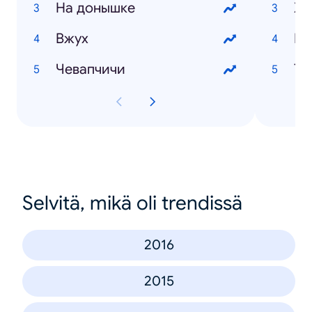
На донышке
Ху
Вжух
Ре
Чевапчичи
Selvitä, mikä oli trendissä
2016
2015