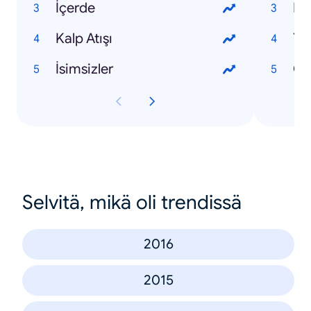
İçerde
Kalp Atışı
Yo
İsimsizler
Ca
Selvitä, mikä oli trendissä
2016
2015