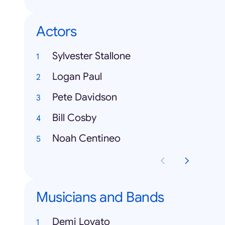
Actors
Sylvester Stallone
Logan Paul
Pete Davidson
Bill Cosby
Noah Centineo
Musicians and Bands
Demi Lovato