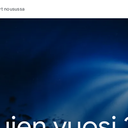
t nousussa
jen vuosi