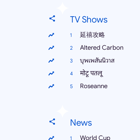
TV Shows
延禧攻略
Altered Carbon
บุพเพสันนิวาส
मोटू पतलू
Roseanne
News
World Cup