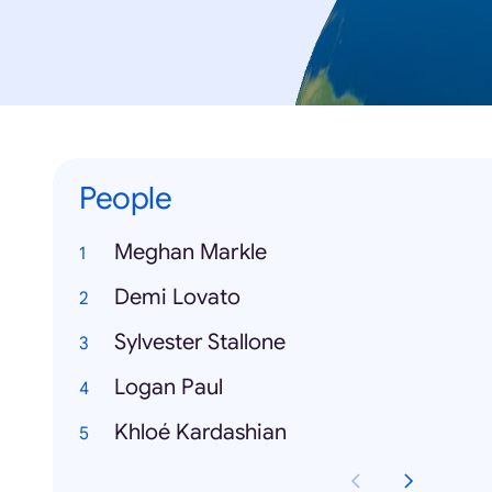
People
Meghan Markle
Demi Lovato
Sylvester Stallone
Logan Paul
Khloé Kardashian