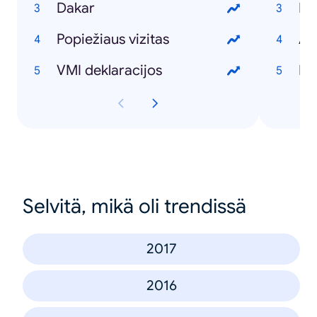
Dakar
Bo
Popiežiaus vizitas
A s
VMI deklaracijos
De
Selvitä, mikä oli trendissä
2017
2016