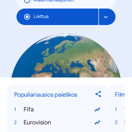
Maailmanlaajuinen
Liettua
Populiariausios paieškos
Filmai
Fifa
Ta
Eurovision
Pe