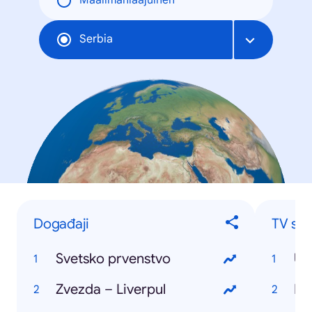
Maailmanlaajuinen
Serbia
Događaji
TV ser
Svetsko prvenstvo
Ub
Zvezda – Liverpul
Ist