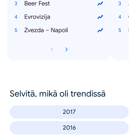
Beer Fest
Ju
Evrovizija
Će
Zvezda – Napoli
Po
Selvitä, mikä oli trendissä
2017
2016