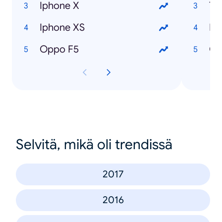
Iphone X
Th
Iphone XS
Lo
Oppo F5
Cầ
Selvitä, mikä oli trendissä
2017
2016