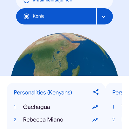
Maailmanlaajuinen
Kenia
Personalities (Kenyans)
Persona
Gachagua
Vy
Rebecca Miano
Do