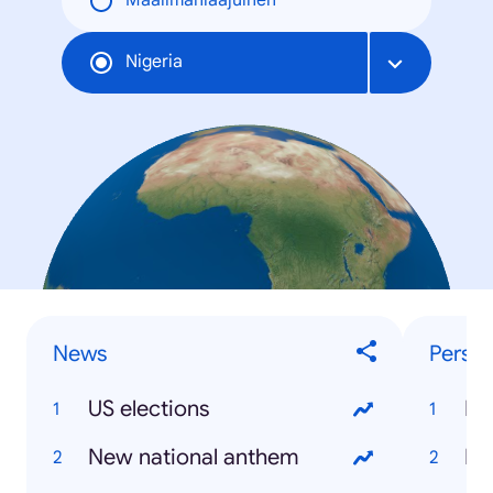
Maailmanlaajuinen
Nigeria
News
Person
US elections
Bo
New national anthem
Be