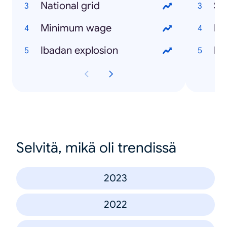
National grid
Sh
Minimum wage
Kh
Ibadan explosion
Bu
Selvitä, mikä oli trendissä
2023
2022