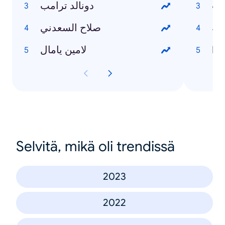
وت
دونالد ترامب
صة
صلاح السعدني
Ho
لامين يامال
Selvitä, mikä oli trendissä
2023
2022