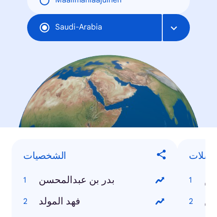
Maailmanlaajuinen
Saudi-Arabia
لسلات
الشخصيات
سيم
بدر بن عبدالمحسن
حش
فهد المولد