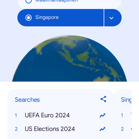
Maailmanlaajuinen
Singapore
Searches
Singa
UEFA Euro 2024
Ta
US Elections 2024
CD