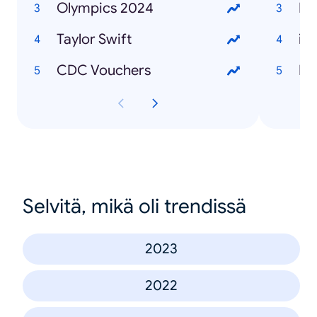
Olympics 2024
La
Taylor Swift
iP
CDC Vouchers
Ex
Selvitä, mikä oli trendissä
2023
2022