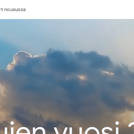
t nousussa
jen vuosi