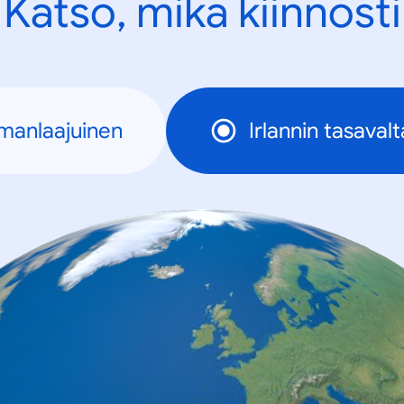
Katso, mikä kiinnosti
manlaajuinen
Irlannin tasavalt