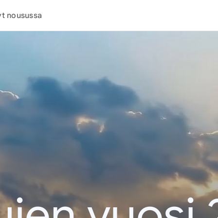
t nousussa
jen vuosi