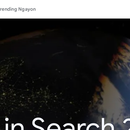
rending Ngayon
 in Search