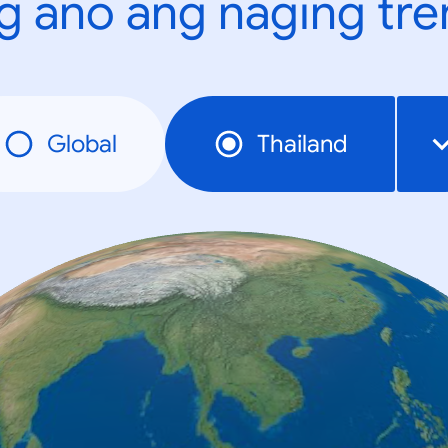
g ano ang naging tr
Global
Thailand