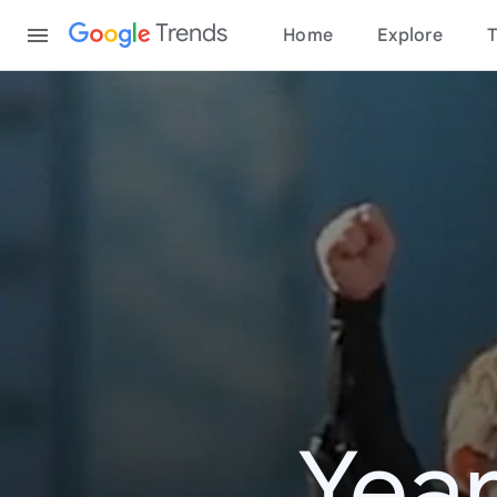
Content
Trends
Home
Explore
T
Year