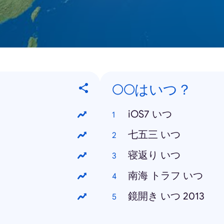
○○はいつ？
iOS7 いつ
七五三 いつ
寝返り いつ
南海 トラフ いつ
鏡開き いつ 2013