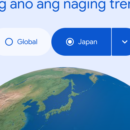
g ano ang naging tr
Global
Japan