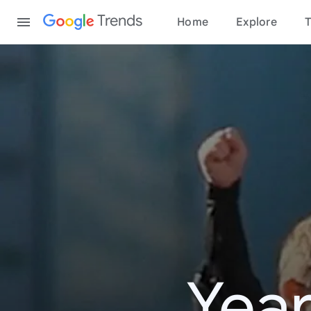
Content
Trends
Home
Explore
T
Year