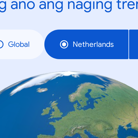
g ano ang naging tr
Global
Netherlands