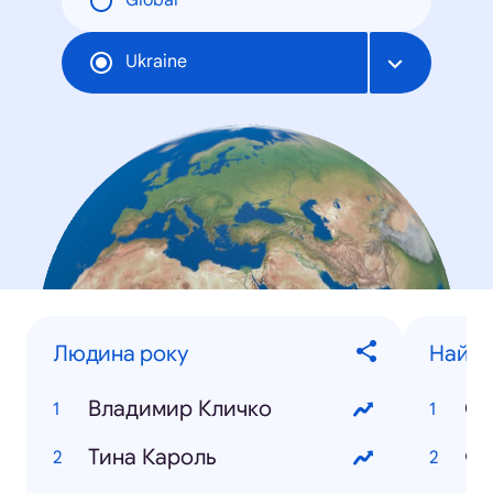
Global
Ukraine
Людина року
Найпо
Владимир Кличко
Св
Тина Кароль
Фи