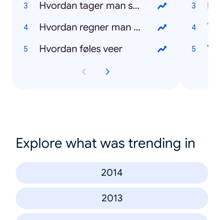
Hvordan tager man screenshot på Mac
Eu
Hvordan regner man procent ud
To
Hvordan føles veer
Va
Explore what was trending in
2014
2013