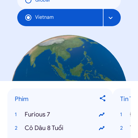
Global
Vietnam
Phim
Tin Tr
Furious 7
Cô Dâu 8 Tuổi