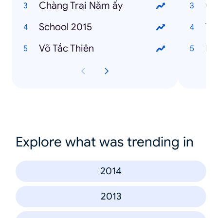
Chàng Trai Năm ấy
Gi
School 2015
Ti
Võ Tắc Thiên
Ha
Explore what was trending in
2014
2013