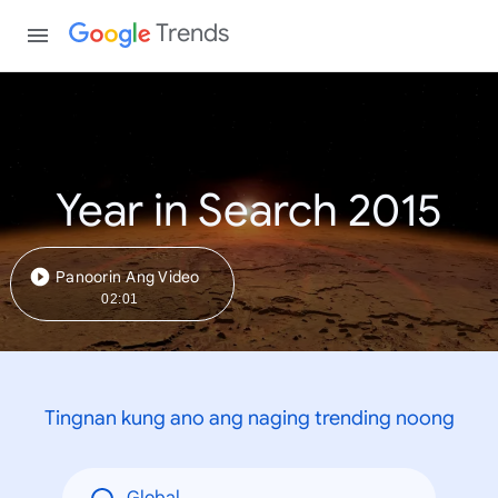
Trends
Year in Search 2015
Panoorin Ang Video
02:01
Tingnan kung ano ang naging trending noong