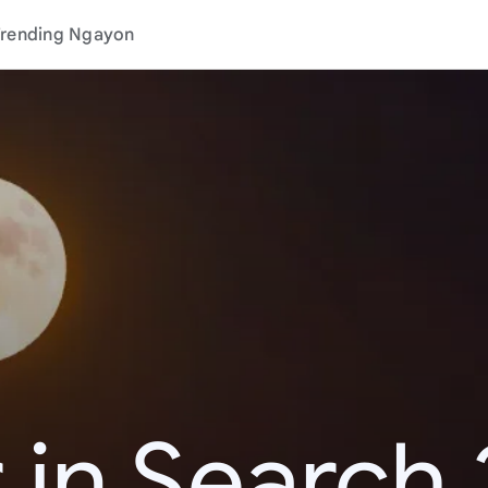
rending Ngayon
 in Search