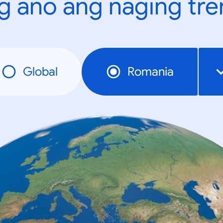
g ano ang naging tr
Global
Romania