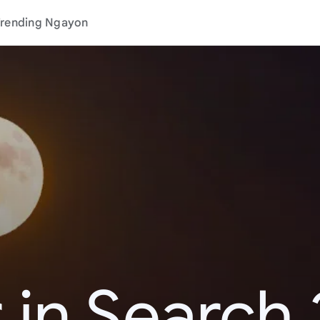
rending Ngayon
 in Search