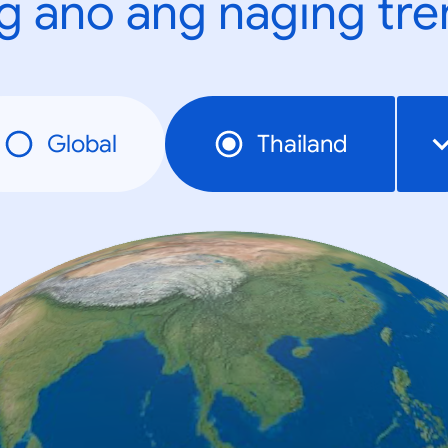
g ano ang naging tr
Global
Thailand