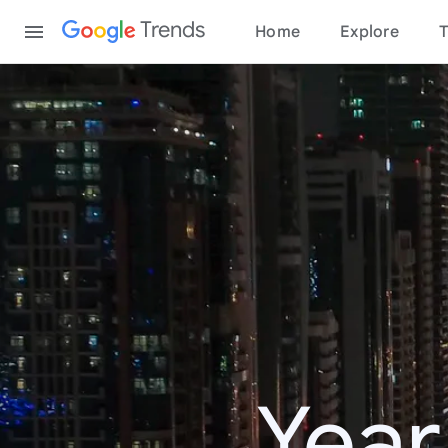
Content
Trends
Home
Explore
T
Year