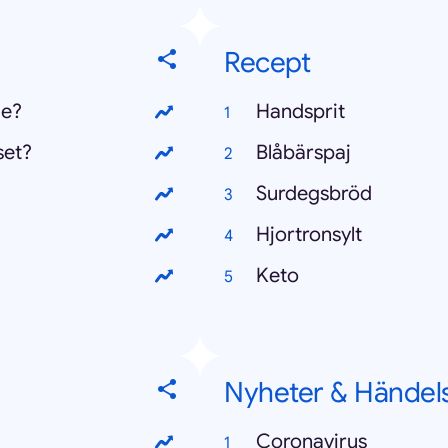
Recept
ge?
Handsprit
set?
Blåbärspaj
Surdegsbröd
Hjortronsylt
Keto
Nyheter & Händel
Coronavirus