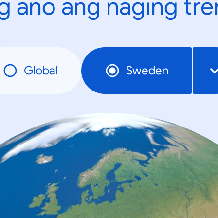
g ano ang naging tr
Global
Sweden