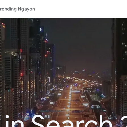
rending Ngayon
 in Search