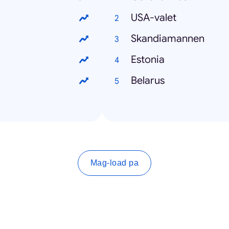
USA-valet
Skandiamannen
Estonia
Belarus
Mag-load pa