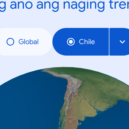
g ano ang naging tr
Global
Chile