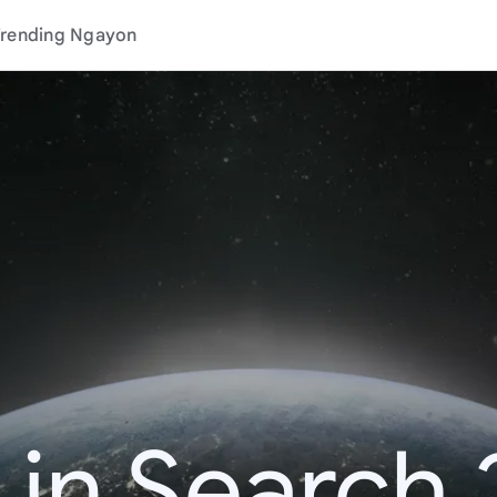
rending Ngayon
 in Search