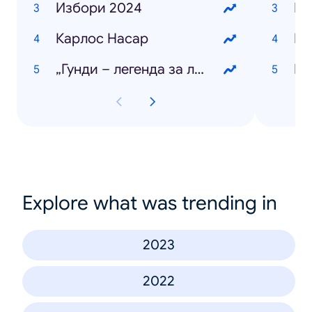
Избори 2024
Бо
Карлос Насар
Ку
„Гунди – легенда за любовта“
Ма
Explore what was trending in
2023
2022