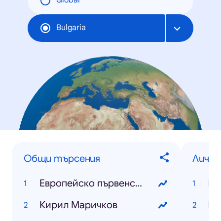
Global
Bulgaria
Общи търсения
Личн
Европейско първенство по футбол 2024
Ка
Кирил Маричков
Ра