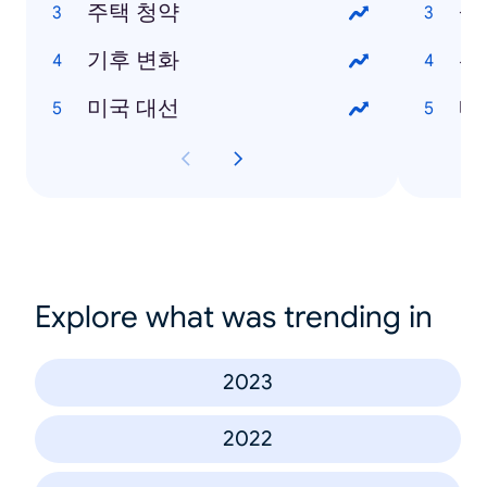
주택 청약
살
기후 변화
선
미국 대선
내
Explore what was trending in
2023
2022