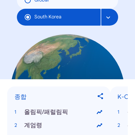
Global
South Korea
종합
K-Con
올림픽/패럴림픽
눈
계엄령