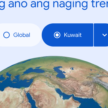
g ano ang naging tr
Global
Kuwait