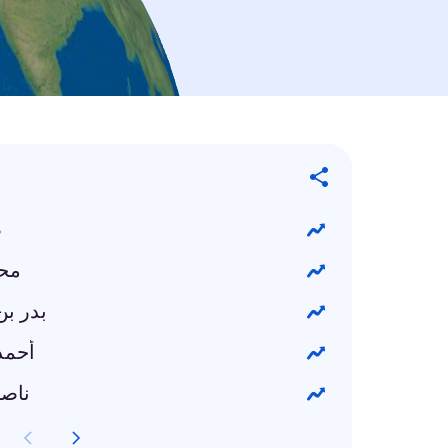
ص
محم
بدر ب
أحمد 
ناصر