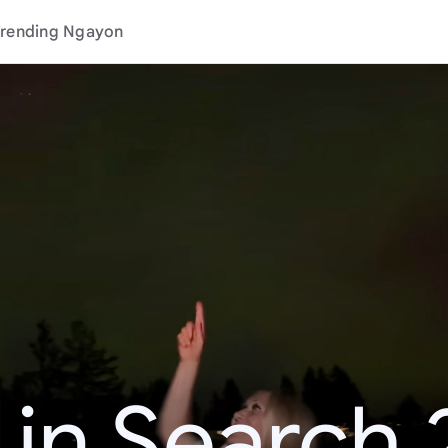
rending Ngayon
 in Search