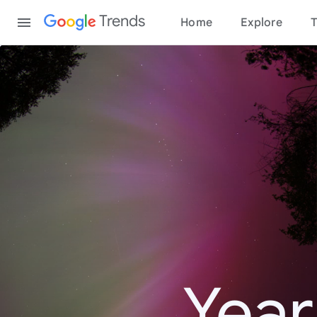
Content
Trends
Home
Explore
T
Year