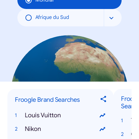
Mondial
Afrique du Sud
Froog
Froogle Brand Searches
Searc
Louis Vuitton
Ta
Nikon
Co