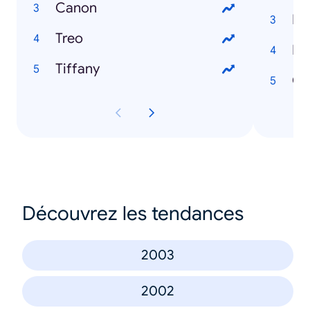
Canon
La
Treo
He
Tiffany
Co
Découvrez les tendances
2003
2002