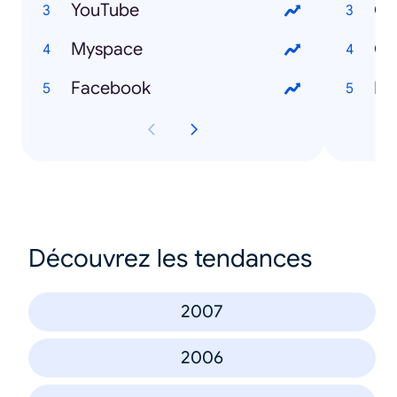
YouTube
Cr
Myspace
Cu
Facebook
Ec
Découvrez les tendances
2007
2006