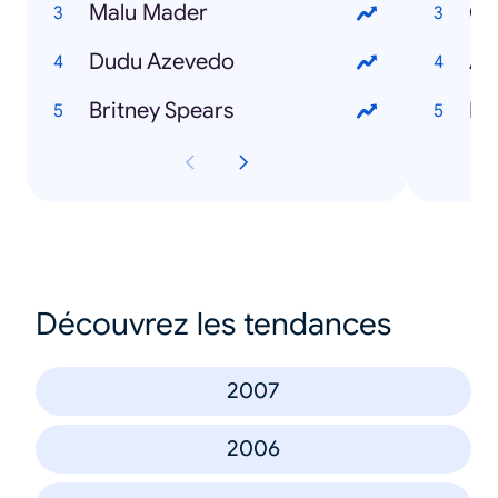
Malu Mader
Ca
Dudu Azevedo
Ap
Britney Spears
El
Découvrez les tendances
2007
2006