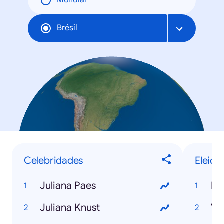
Mondial
Brésil
Celebridades
Eleiçõ
Juliana Paes
Re
Juliana Knust
Ve