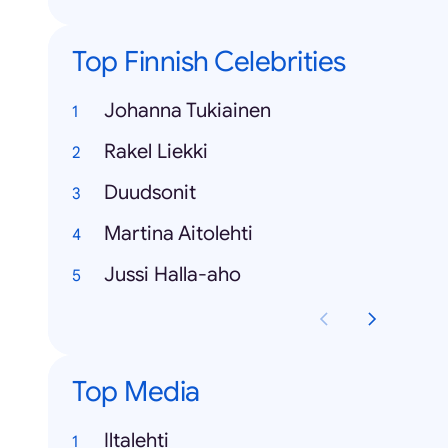
Top Finnish Celebrities
Johanna Tukiainen
Rakel Liekki
Duudsonit
Martina Aitolehti
Jussi Halla-aho
Top Media
Iltalehti