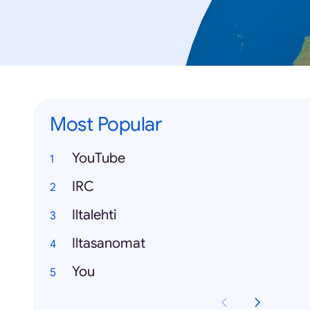
Most Popular
YouTube
IRC
Iltalehti
Iltasanomat
You