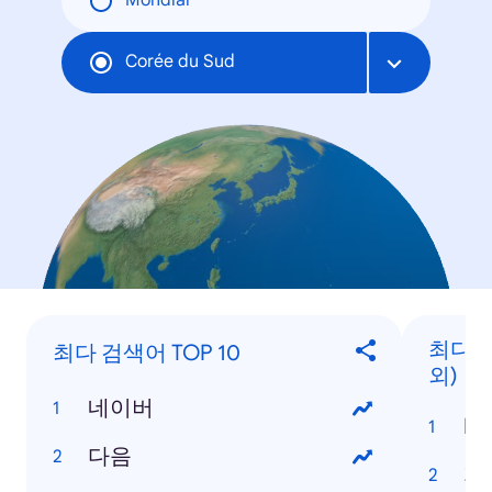
Mondial
Corée du Sud
최다 검
최다 검색어 TOP 10
외)
네이버
Ko
다음
지