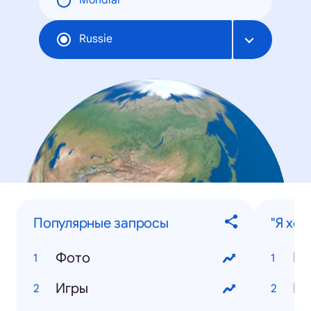
Mondial
Russie
Популярные запросы
"Я хоч
Фото
Цв
Игры
Го