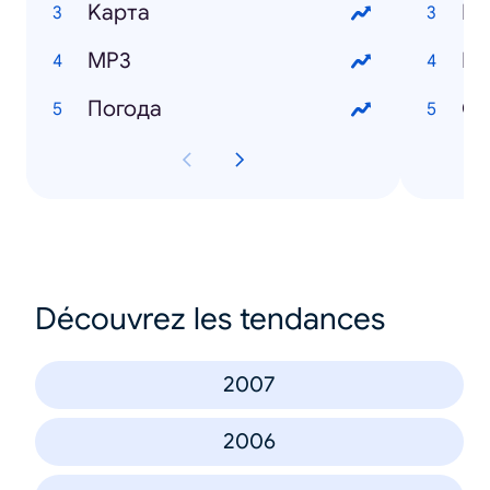
Kарта
Цв
MP3
И
Погода
Cу
Découvrez les tendances
2007
2006