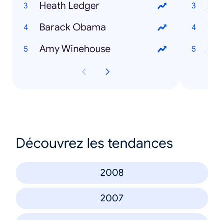
Heath Ledger
Em
Barack Obama
Na
Amy Winehouse
Be
Découvrez les tendances
2008
2007