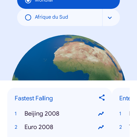
Mondial
Afrique du Sud
Fastest Falling
Enter
Beijing 2008
Mi
Euro 2008
Tr