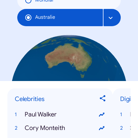
Mondial
Australie
Celebrities
Digita
Paul Walker
Bit
Cory Monteith
Sn