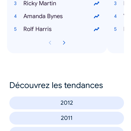
Ricky Martin
Bi
Amanda Bynes
Vi
Rolf Harris
Do
Découvrez les tendances
2012
2011