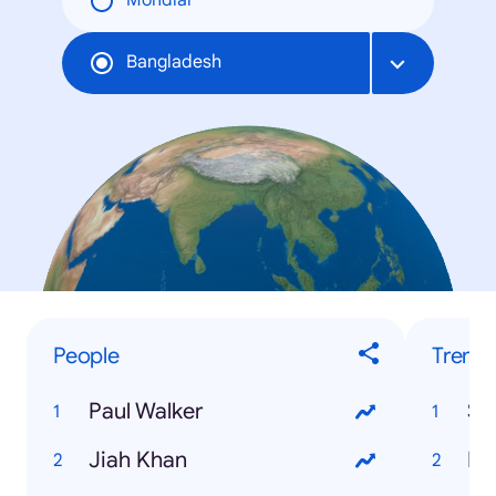
Mondial
Bangladesh
People
Trendi
Paul Walker
Ss
Jiah Khan
Hs