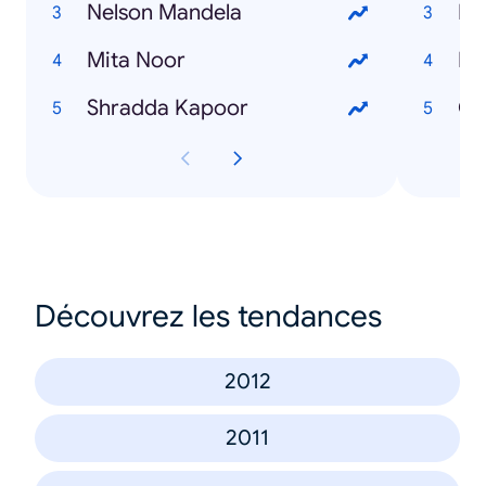
Nelson Mandela
Fb
Mita Noor
Bi
Shradda Kapoor
Ch
Découvrez les tendances
2012
2011