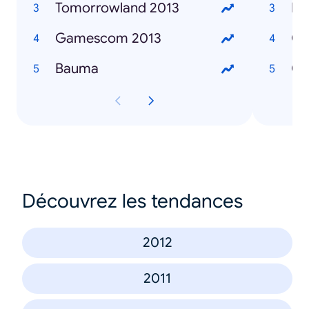
Tomorrowland 2013
Bat
Gamescom 2013
GT
Bauma
Co
Découvrez les tendances
2012
2011