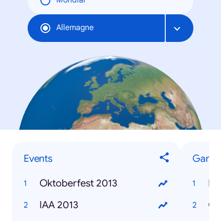
Mondial
Allemagne
Events
Game
Oktoberfest 2013
FI
IAA 2013
Cu