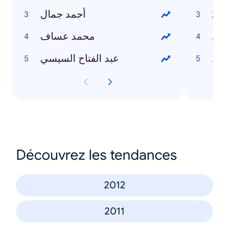
أحمد جمال
وين
محمد عساف
رد
عبد الفتاح السيسي
Découvrez les tendances
2012
2011