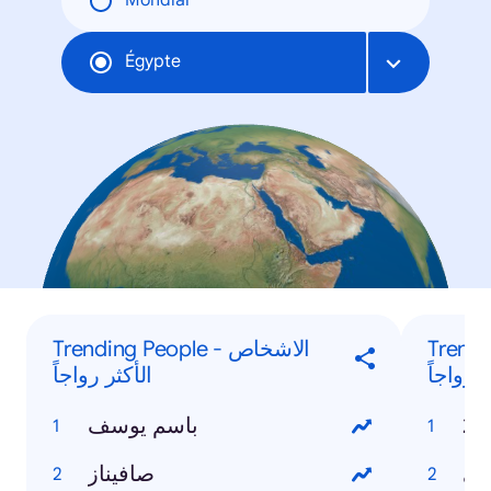
Mondial
Égypte
Trending
Trending People - الاشخاص
 رواجاً
الأكثر رواجاً
باسم يوسف
ادي
صافيناز